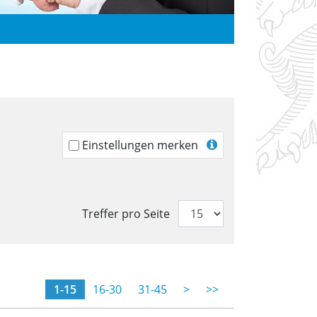
Einstellungen merken
Treffer pro Seite
(momentane Seite)
1-15
16-30
31-45
>
>>