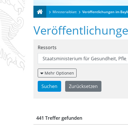
Ministerialblatt
Veröffentlichungen im Bay
Veröffentlichung
Suchformular für Ver
Ressorts
Mehr Optionen
Trefferliste für Veröf
441 Treffer gefunden