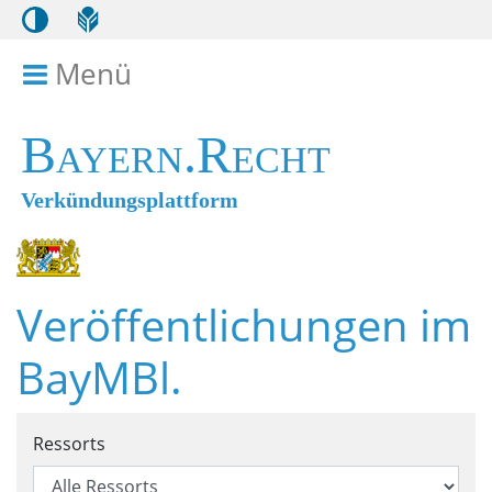
Menü
Menü ein- bzw. ausklappen
Bayern.Recht
Verkündungsplattform
Veröffentlichungen im
BayMBl.
Suchformular für Veröffentl
Ressorts