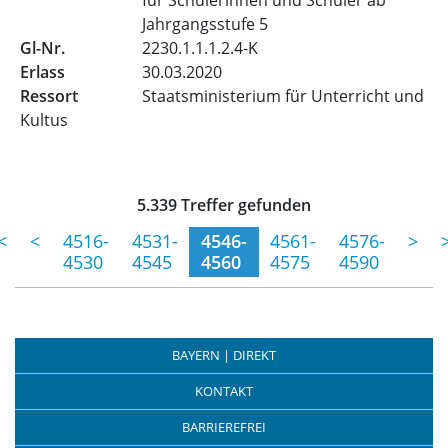
für Schülerinnen und Schüler ab
Jahrgangsstufe 5
2230.1.1.1.2.4-K
30.03.2020
Staatsministerium für Unterricht und
Kultus
Trefferliste für Veröffentlic
5.339 Treffer gefunden
(momentane Seite)
<
<
4516-
4531-
4546-
4561-
4576-
>
4530
4545
4560
4575
4590
BAYERN | DIREKT
KONTAKT
BARRIEREFREI