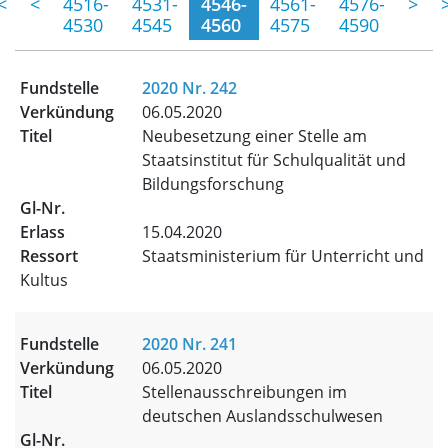
(momentane Seite)
<
<
4516-
4531-
4546-
4561-
4576-
>
4530
4545
4560
4575
4590
2020 Nr. 242
06.05.2020
Neubesetzung einer Stelle am
Staatsinstitut für Schulqualität und
Bildungsforschung
15.04.2020
Staatsministerium für Unterricht und
Kultus
2020 Nr. 241
06.05.2020
Stellenausschreibungen im
deutschen Auslandsschulwesen