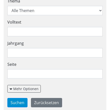
Suchformular für aktuelle Ve
Thema
Volltext
Jahrgang
Seite
Mehr Optionen