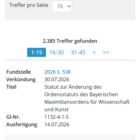
Treffer pro Seite
Trefferliste für aktuelle Ver
2.385 Treffer gefunden
(momentane Seite)
1-15
16-30
31-45
>
>>
2026 S. 538
30.07.2026
Statut zur Änderung des
Ordensstatuts des Bayerischen
Maximiliansordens für Wissenschaft
und Kunst
1132-4-1-S
14.07.2026