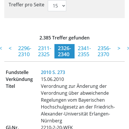
Treffer pro Seite
Trefferliste für aktuelle Ver
2.385 Treffer gefunden
(momentane Seite)
<
<
2296-
2311-
2326-
2341-
2356-
>
2310
2325
2340
2355
2370
2010 S. 273
15.06.2010
Verordnung zur Änderung der
Verordnung über abweichende
Regelungen vom Bayerischen
Hochschulgesetz an der Friedrich-
Alexander-Universität Erlangen-
Nürnberg
2210-2-20-WFK