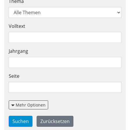
Suchformular für aktuelle Ve
Thema
Volltext
Jahrgang
Seite
Mehr Optionen