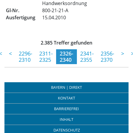
Handwerksordnung
800-21-21-A
15.04.2010
Trefferliste für aktuelle Ver
2.385 Treffer gefunden
(momentane Seite)
<
<
2296-
2311-
2326-
2341-
2356-
>
2310
2325
2340
2355
2370
BAYERN | DIREKT
KONTAKT
BARRIEREFREI
INHALT
DATENSCHUTZ