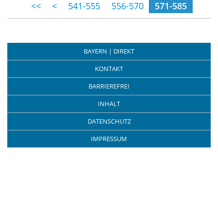
(momentane Se
<<
<
541-555
556-570
571-585
BAYERN | DIREKT
KONTAKT
BARRIEREFREI
INHALT
DATENSCHUTZ
IMPRESSUM