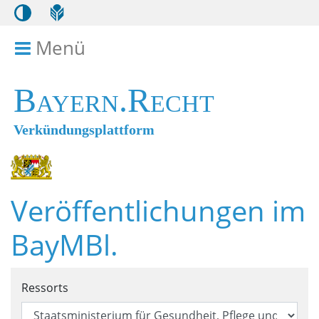
Menü
Menü ein- bzw. ausklappen
Bayern.Recht
Verkündungsplattform
Veröffentlichungen im
BayMBl.
Suchformular für Veröffentl
Ressorts