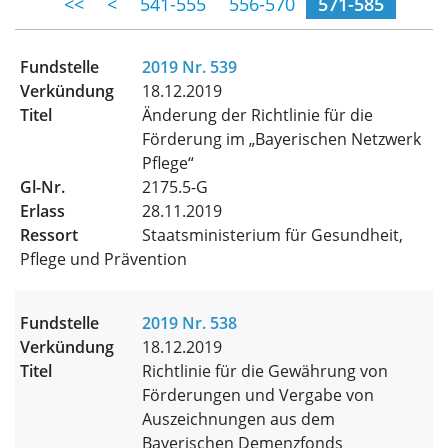
(momentane Se
<<
<
541-555
556-570
571-585
2019 Nr. 539
18.12.2019
Änderung der Richtlinie für die
Förderung im „Bayerischen Netzwerk
Pflege“
2175.5-G
28.11.2019
Staatsministerium für Gesundheit,
Pflege und Prävention
2019 Nr. 538
18.12.2019
Richtlinie für die Gewährung von
Förderungen und Vergabe von
Auszeichnungen aus dem
Bayerischen Demenzfonds